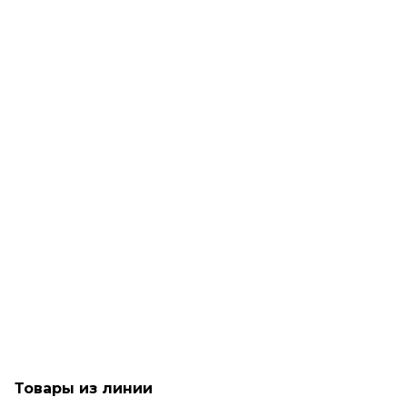
Рассчитываем дату доставки...
Масло для разглаживания непослушных волос - Goldwell
Dualsenses Just Smooth Taming Oil
Мало
2 990
₽
Товары из линии