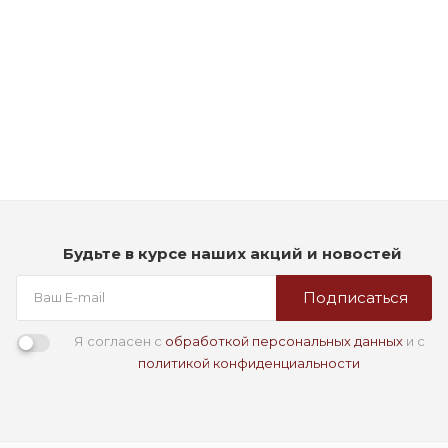
Рассчитываем дату доставки...
Кондиционер для ухода за окрашенными волосами -
Goldwell Elumen Color Conditioner
Мало
2 390
₽
Будьте в курсе наших акций и новостей
Подписаться
Я согласен с
обработкой персональных данных
и с
политикой конфиденциальности