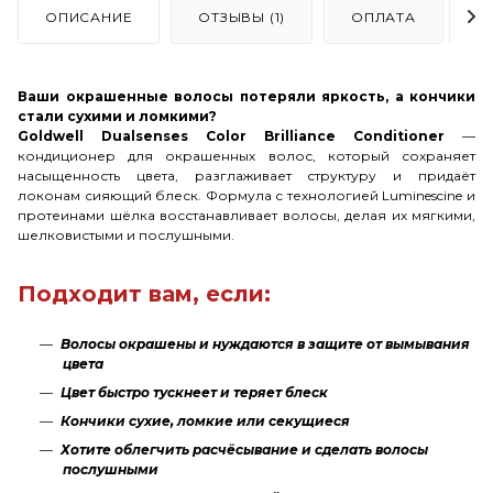
ОПИСАНИЕ
ОТЗЫВЫ (1)
ОПЛАТА
Д
Ваши окрашенные волосы потеряли яркость, а кончики
стали сухими и ломкими?
Goldwell Dualsenses Color Brilliance Conditioner
—
кондиционер для окрашенных волос, который сохраняет
насыщенность цвета, разглаживает структуру и придаёт
локонам сияющий блеск. Формула с технологией Luminescine и
протеинами шёлка восстанавливает волосы, делая их мягкими,
шелковистыми и послушными.
Подходит вам, если:
Волосы окрашены и нуждаются в защите от вымывания
цвета
Цвет быстро тускнеет и теряет блеск
Кончики сухие, ломкие или секущиеся
Хотите облегчить расчёсывание и сделать волосы
послушными