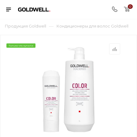
0
—
Продукция Goldwell
Кондиционеры для волос Goldwell
Только что купили