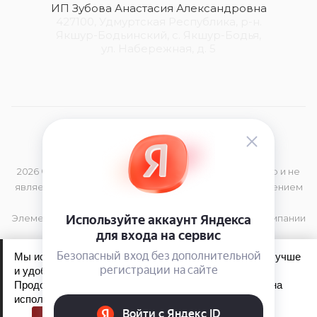
ИП Зубова Анастасия Александровна
427100, Удмуртская Республика, р-н.
Якшур-Бодьинский, с. Якшур-Бодья,
ул. Набережная, д. 5
2026 © Данный сайт носит информационный характер и не
является публичной офертой, определяемой положением
Статьи 437 (2) Гражданского Кодекса РФ
Элементы дизайна и торговая марка принадлежат компании
Kao Germany GmbH
Мы используем файлы cookie, чтобы сайт работал лучше
и удобнее для вас.
Продолжая пользоваться сайтом, вы соглашаетесь на
Обработка персональных данных
использование файлов cookie.
Политика конфиденциальности