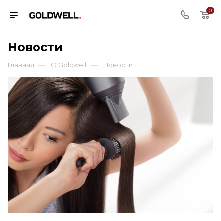
0
Новости
—
—
Главная
О Goldwell
Новости