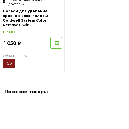
доставки...
Лосьон для удаления
краски с кожи головы -
Goldwell System Color
Remover Skin
Мало
1 050
₽
Объем
—
150
150
Похожие товары