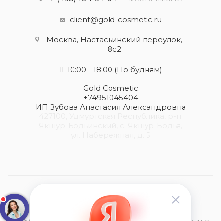
client@gold-cosmetic.ru
Москва, Настасьинский переулок,
8с2
10:00 - 18:00
(По будням)
Gold Cosmetic
+74951045404
ИП Зубова Анастасия Александровна
427100, Удмуртская Республика, р-н.
Якшур-Бодьинский, с. Якшур-Бодья,
ул. Набережная, д. 5
2026 © Данный сайт носит информационный характер и не