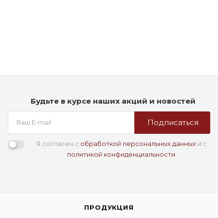
Лосьон для удаления краски с кожи головы - Goldwell
System Color Remover Skin
Мало
1 050
₽
Будьте в курсе наших акций и новостей
Подписаться
Я согласен с
обработкой персональных данных
и с
политикой конфиденциальности
ПРОДУКЦИЯ