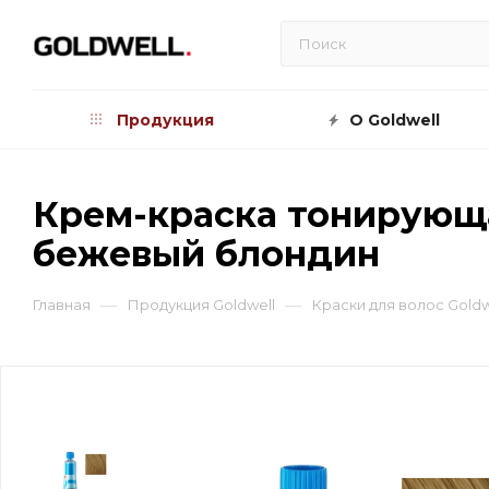
Продукция
О Goldwell
Крем-краска тонирующая
бежевый блондин
—
—
Главная
Продукция Goldwell
Краски для волос Goldw