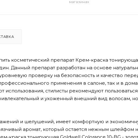
магазинах
СТАВКА
упить косметический препарат Крем-краска тонирующа
ндин. Данный препарат разработан на основе натураль
уровневую проверку на безопасность и качество пере
профессионального применения в салоне, так и в дом
от использования, стилисты рекомендуют пользоваться
привлекательный и ухоженный внешний вид волосам, но
ражений и шелушений, имеет комфортную и экономичн
язчивый аромат, который остается нежным шлейфом 
ем-краска тонирующая Goldwell Colorance 10-BG - золо