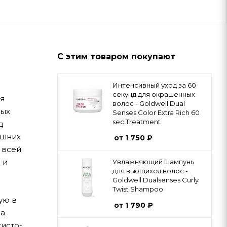
С этим товаром покупают
Интенсивный уход за 60
секунд для окрашенных
я
волос - Goldwell Dual
ных
Senses Color Extra Rich 60
sec Treatment
д
ашних
от
1 750 ₽
 всей
 и
Увлажняющий шампунь
для вьющихся волос -
Goldwell Dualsenses Curly
Twist Shampoo
ую в
от
1 790 ₽
на
тисто-