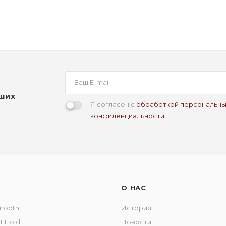
аших
Я согласен с
обработкой персональны
конфиденциальности
О НАС
Smooth
История
ct Hold
Новости