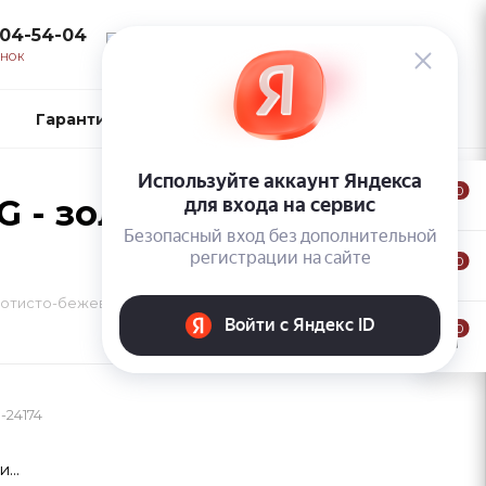
104-54-04
ВОЙТИ
ОНОК
Гарантии и возврат
Контакты
0
G - золотисто-
0
олотисто-бежевый блондин
0
24174
...