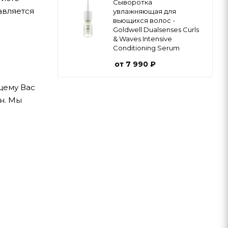
Cыворотка
авляется
увлажняющая для
вьющихся волос -
Goldwell Dualsenses Curls
& Waves Intensive
Conditioning Serum
от
7 990 ₽
щему Вас
н. Мы