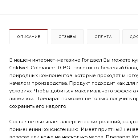
ОПИСАНИЕ
ОТЗЫВЫ
ОПЛАТА
ДО
В нашем интернет-магазине Голдвел Вы можете к
Goldwell Colorance 10-BG - золотисто-бежевый бло
природных компонентов, которые проходят много
началом производства. Продукт подходит как для 
условиях. Чтобы добиться максимального эффекта 
линейкой. Препарат поможет не только получить 
сохранить его надолго
Состав не вызывает аллергических реакций, разд
применении консистенцию. Имеет приятный ненав
волосах или коже на несколько часов. Препарат Кр