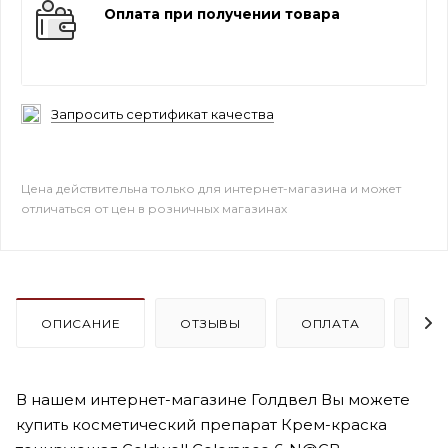
Оплата при получении товара
Запросить сертификат качества
Цена действительна только для интернет-магазина и может
отличаться от цен в розничных магазинах
ОПИСАНИЕ
ОТЗЫВЫ
ОПЛАТА
ДО
В нашем интернет-магазине Голдвел Вы можете
купить косметический препарат Крем-краска