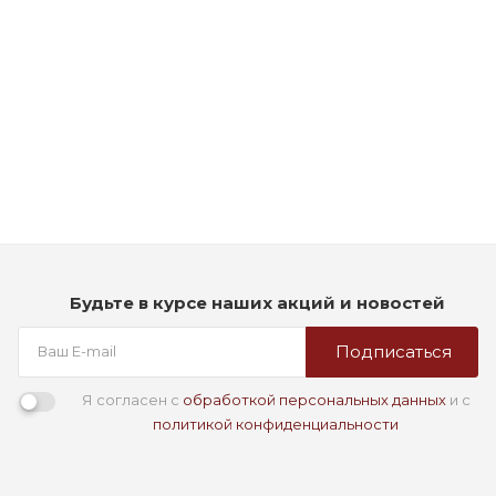
Рассчитываем дату доставки...
Стойкая профессиональная краска для волос - Goldwell
Topchic Hair Color Coloration 3NN (Темно-коричневый
экстра)
Мало
1 290
₽
Будьте в курсе наших акций и новостей
Подписаться
Я согласен с
обработкой персональных данных
и с
политикой конфиденциальности