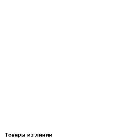
Рассчитываем дату доставки...
Масло для разглаживания непослушных волос - Goldwell
Dualsenses Just Smooth Taming Oil
Мало
2 990
₽
Товары из линии