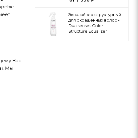
opchic
меет
Эквалайзер структурный
для окрашенных волос -
Dualsenses Color
Structure Equalizer
щему Вас
н. Мы