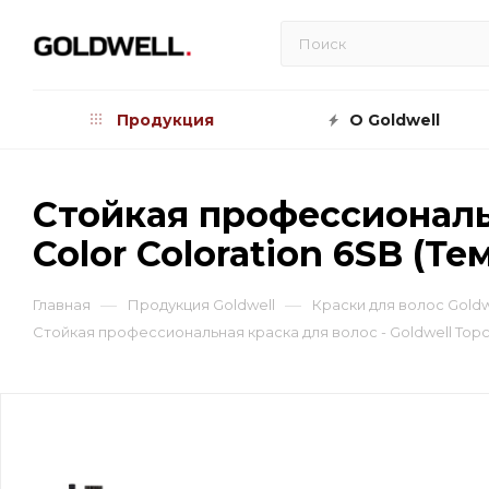
Продукция
О Goldwell
Стойкая профессиональн
Color Coloration 6SB (
—
—
Главная
Продукция Goldwell
Краски для волос Goldw
Стойкая профессиональная краска для волос - Goldwell Topc