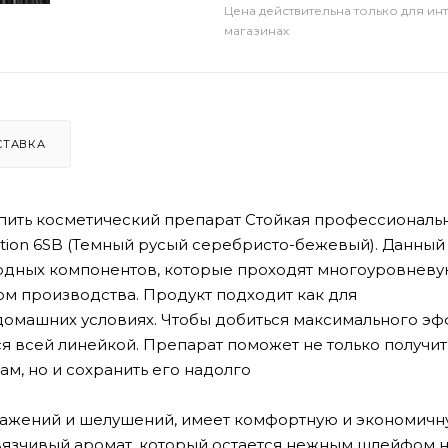
Цена действительна только для ин
магазинах
СТАВКА
пить косметический препарат Стойкая профессиональ
loration 6SB (Темный русый серебристо-бежевый). Данный
родных компонентов, которые проходят многоуровнев
ом производства. Продукт подходит как для
домашних условиях. Чтобы добиться максимального эф
я всей линейкой. Препарат поможет не только получит
м, но и сохранить его надолго
ражений и шелушений, имеет комфортную и экономичн
язчивый аромат, который остается нежным шлейфом 