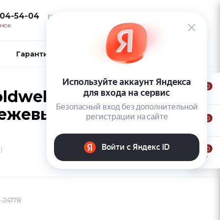
104-54-04
ВОЙТИ
ОНОК
Гарантии и возврат
Контакты
0
dwell Topchic Hair
бежевый)
0
0
)
-24778