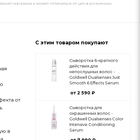
тернет-магазина и может отличаться от цен в розничных
С этим товаром покупают
Сыворотка 6-кратного
действия для
ная
непослушных волос -
Goldwell Dualsenses Just
Smooth 6 Effects Serum
ую
от
2 590 ₽
фекта от
ь
Cыворотка для
окрашенных волос -
Goldwell Dualsenses Color
Intensive Conditioning
Serum
ую в
на
от
7 990 ₽