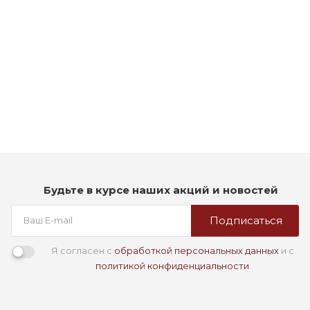
Рассчитываем дату доставки...
Укрепляющий спрей-сыворотка для тонких и ломких волос
- Goldwell Dualsenses Bond Pro Repair & Structure Spray
Много
1 590
₽
Будьте в курсе наших акций и новостей
Подписаться
Я согласен с
обработкой персональных данных
и с
политикой конфиденциальности