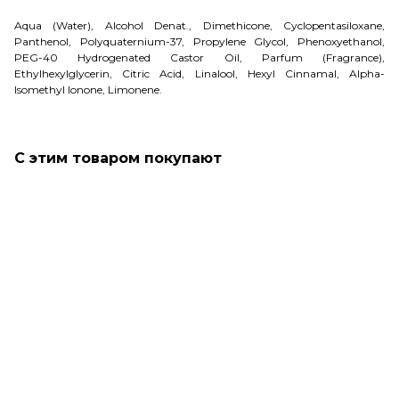
Aqua (Water), Alcohol Denat., Dimethicone, Cyclopentasiloxane,
Panthenol, Polyquaternium-37, Propylene Glycol, Phenoxyethanol,
PEG-40 Hydrogenated Castor Oil, Parfum (Fragrance),
Ethylhexylglycerin, Citric Acid, Linalool, Hexyl Cinnamal, Alpha-
Isomethyl Ionone, Limonene.
С этим товаром покупают