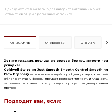
Цена действительна только для интернет-магазина и может
отличаться от цен в розничных магазинах
ОПИСАНИЕ
ОТЗЫВЫ (2)
ОПЛАТА
Хотите гладкие, послушные волосы без пушистости при
укладке?
Goldwell Stylesign Just Smooth Smooth Control Smoothing
Blow Dry Spray
— разглаживающий спрей для укладки, который
облегчает сушку феном, придаёт волосам мягкость и гладкость,
защищает от влажности и упрощает процесс моделирования
причёски.
Подходит вам, если: