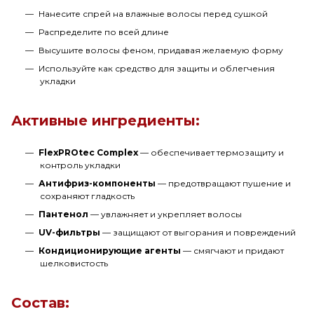
Нанесите спрей на влажные волосы перед сушкой
Распределите по всей длине
Высушите волосы феном, придавая желаемую форму
Используйте как средство для защиты и облегчения
укладки
Активные ингредиенты:
FlexPROtec Complex
— обеспечивает термозащиту и
контроль укладки
Антифриз-компоненты
— предотвращают пушение и
сохраняют гладкость
Пантенол
— увлажняет и укрепляет волосы
UV-фильтры
— защищают от выгорания и повреждений
Кондиционирующие агенты
— смягчают и придают
шелковистость
Состав: