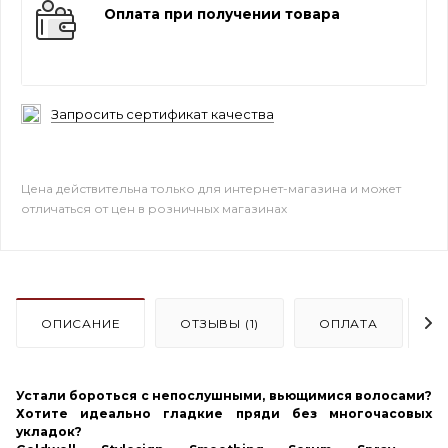
Оплата при получении товара
Запросить сертификат качества
Цена действительна только для интернет-магазина и может
отличаться от цен в розничных магазинах
ОПИСАНИЕ
ОТЗЫВЫ (1)
ОПЛАТА
Д
Устали бороться с непослушными, вьющимися волосами?
Хотите идеально гладкие пряди без многочасовых
укладок?