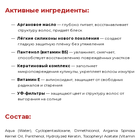
Активные ингредиенты:
Аргановое масло
— глубоко питает, восстанавливает
структуру волос, придаёт блеск
Лёгкие силиконы нового поколения
— создают
гладкую защитную плёнку без утяжеления
Пантенол (витамин B5)
— увлажняет, смягчает,
способствует восстановлению повреждённых участков
Кератиновый комплекс
— заполняет
микроповреждения кутикулы, укрепляет волосы изнутри
Витамин E
— антиоксидант, защищает от свободных
радикалов и старения
УФ‑фильтры
— защищают цвет и структуру волос от
выгорания на солнце
Состав:
Aqua (Water), Cyclopentasiloxane, Dimethiconol, Argania Spinosa
Kernel Oil, Panthenol, Hydrolyzed Keratin, Tocopheryl Acetate (Vitamin