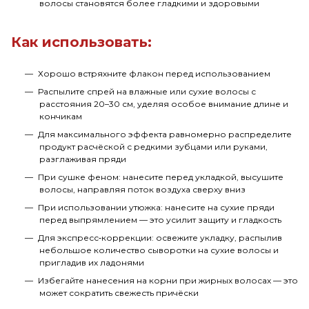
волосы становятся более гладкими и здоровыми
Как использовать:
Хорошо встряхните флакон перед использованием
Распылите спрей на влажные или сухие волосы с
расстояния 20–30 см, уделяя особое внимание длине и
кончикам
Для максимального эффекта равномерно распределите
продукт расчёской с редкими зубцами или руками,
разглаживая пряди
При сушке феном: нанесите перед укладкой, высушите
волосы, направляя поток воздуха сверху вниз
При использовании утюжка: нанесите на сухие пряди
перед выпрямлением — это усилит защиту и гладкость
Для экспресс‑коррекции: освежите укладку, распылив
небольшое количество сыворотки на сухие волосы и
пригладив их ладонями
Избегайте нанесения на корни при жирных волосах — это
может сократить свежесть причёски