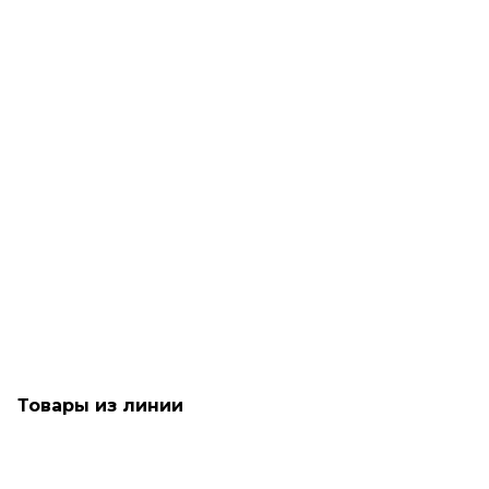
Рассчитываем дату доставки...
Интенсивный уход за 60 секунд для окрашенных волос -
Goldwell Dual Senses Color Extra Rich 60 sec Treatment
Достаточно
1 750
₽
Товары из линии