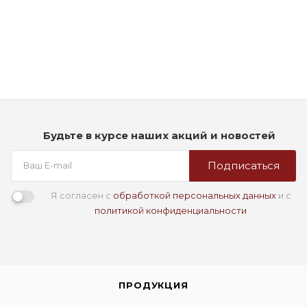
Cпрей-сыворотка для сухих и поврежденных волос-Rich
Repair Restoring Serum Spray
Много
1 590
₽
Будьте в курсе наших акций и новостей
Подписаться
Я согласен с
обработкой персональных данных
и с
политикой конфиденциальности
ПРОДУКЦИЯ