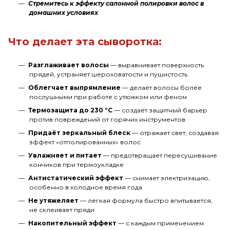
Стремитесь к эффекту салонной полировки волос в
домашних условиях
Что делает эта сыворотка:
Разглаживает волосы
— выравнивает поверхность
прядей, устраняет шероховатости и пушистость
Облегчает выпрямление
— делает волосы более
послушными при работе с утюжком или феном
Термозащита до 230 °C
— создаёт защитный барьер
против повреждений от горячих инструментов
Придаёт зеркальный блеск
— отражает свет, создавая
эффект «отполированных» волос
Увлажняет и питает
— предотвращает пересушивание
кончиков при термоукладке
Антистатический эффект
— снимает электризацию,
особенно в холодное время года
Не утяжеляет
— лёгкая формула быстро впитывается,
не склеивает пряди
Накопительный эффект
— с каждым применением