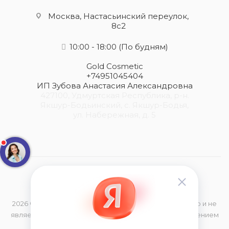
Москва, Настасьинский переулок,
8с2
10:00 - 18:00
(По будням)
Gold Cosmetic
+74951045404
ИП Зубова Анастасия Александровна
427100, Удмуртская Республика, р-н.
Якшур-Бодьинский, с. Якшур-Бодья,
ул. Набережная, д. 5
2026 © Данный сайт носит информационный характер и не
является публичной офертой, определяемой положением
Статьи 437 (2) Гражданского Кодекса РФ