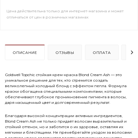
Цена действительна только для интернет-магазина и может
отличаться от цен в розничных магазинах
ОПИСАНИЕ
ОТЗЫВЫ
ОПЛАТА
ДО
Goldwell Topchic стойкая крем-краска Blond Cream Ash — это
уникальное решение для тех, кто стремится создать
великолепный холодный блонд с эффектом пепла. Формула
краски обогащена специальными компонентами, которые
обеспечивают глубокое проникновение пигмента в волосы,
даря насыщенный цвет и долговременный результат.
Благодаря высокой концентрации активных ингредиентов,
Blond Cream Ash не только придаёт волосам выразительный и
стойкий оттенок, но и заботится о их здоровье, оставляя их
мягкими и блестящими. Не пренебрегайте уходом за волосами:
в составе крема содержатся восстанавливающие вещества,