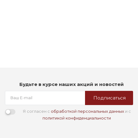
Рассчитываем дату доставки...
Стойкая профессиональная краска для волос - Goldwell
Topchic Hair Color Coloration 3NN (Темно-коричневый
экстра)
Мало
1 290
₽
Будьте в курсе наших акций и новостей
Подписаться
Я согласен с
обработкой персональных данных
и с
политикой конфиденциальности