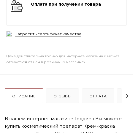
Оплата при получении товара
Запросить сертификат качества
Цена действительна только для интернет-магазина и может
отличаться от цен в розничных магазинах
ОПИСАНИЕ
ОТЗЫВЫ
ОПЛАТА
ДО
В нашем интернет-магазине Голдвел Вы можете
купить косметический препарат Крем-краска