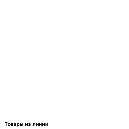
Рассчитываем дату доставки...
Cпрей-сыворотка для окрашенных волос-Goldwell
Dualsenses Color Brilliance Serum Spray
Достаточно
1 590
₽
Товары из линии