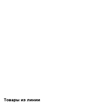
Рассчитываем дату доставки...
Увлажняющий шампунь для вьющихся волос - Goldwell
Dualsenses Curly Twist Shampoo
Мало
1 790
₽
Товары из линии