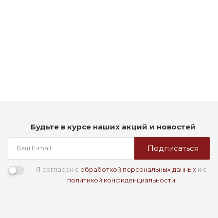
Рассчитываем дату доставки...
Стойкая профессиональная краска для волос - Goldwell
Topchic Hair Color Coloration 3NN (Темно-коричневый
экстра)
Мало
1 290
₽
Будьте в курсе наших акций и новостей
Подписаться
Я согласен с
обработкой персональных данных
и с
политикой конфиденциальности