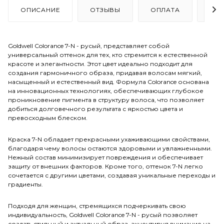
ОПИСАНИЕ
ОТЗЫВЫ
ОПЛАТА
ДО
Goldwell Colorance 7-N - русый, представляет собой
универсальный оттенок для тех, кто стремится к естественной
красоте и элегантности. Этот цвет идеально подходит для
создания гармоничного образа, придавая волосам мягкий,
насыщенный и естественный вид. Формула Colorance основана
на инновационных технологиях, обеспечивающих глубокое
проникновение пигмента в структуру волоса, что позволяет
добиться долговечного результата с яркостью цвета и
превосходным блеском.
Краска 7-N обладает прекрасными ухаживающими свойствами,
благодаря чему волосы остаются здоровыми и увлажненными.
Нежный состав минимизирует повреждения и обеспечивает
защиту от внешних факторов. Кроме того, оттенок 7-N легко
сочетается с другими цветами, создавая уникальные переходы и
градиенты.
Подходя для женщин, стремящихся подчеркивать свою
индивидуальность, Goldwell Colorance 7-N - русый позволяет
создать стильный и актуальный образ, акцентируя внимание на