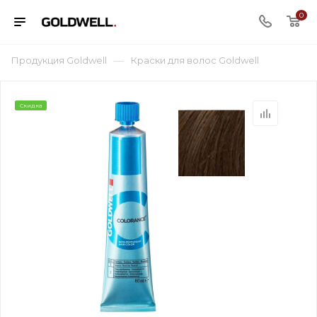
0
—
Продукция Goldwell
Краски для волос Goldwell
Скидка