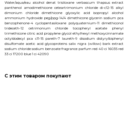
Water/aqua/eau alcohol denat trisiloxane verbascum thapsus extract
panthenol amodimethicone ceteartrimonium chloride di-c12-15 alkyl
dimonium chloride dimethicone glyoxylic acid isopropyl alcohol
ammonium hydroxide peg/ppg-14/4 dimethicone glycerin sodium pca
benzophenone-4 cyclopentasiloxane polyquaternium-11 dimethiconol
trideceth-12 cetrimonium chloride tocopheryl acetate phenyl
trimethicone citric acid propylene glycol ethylhexyl methoxycinnamate
octyldodecyl pca c11-15 pareth-7 laureth-9 disodium distyrylbiphenyl
disulfomate acetic acid glycoproteins salix nigra (willow) bark extract
sodium chloride sodium benzoate fragrance parfum red 40 ci 16035 red
33 ci 17200 blue 1 ci 42090
С этим товаром покупают