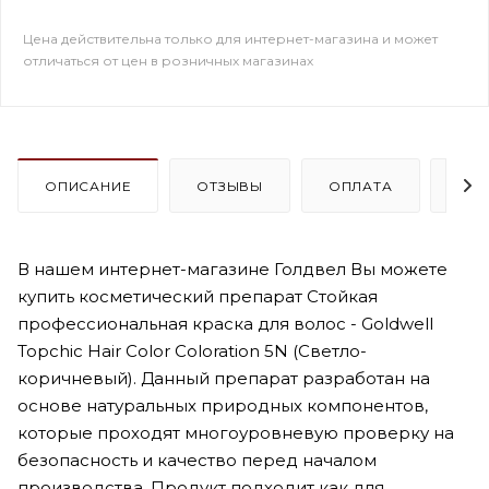
Цена действительна только для интернет-магазина и может
отличаться от цен в розничных магазинах
ОПИСАНИЕ
ОТЗЫВЫ
ОПЛАТА
ДО
В нашем интернет-магазине Голдвел Вы можете
купить косметический препарат Стойкая
профессиональная краска для волос - Goldwell
Topchic Hair Color Coloration 5N (Светло-
коричневый). Данный препарат разработан на
основе натуральных природных компонентов,
которые проходят многоуровневую проверку на
безопасность и качество перед началом
производства. Продукт подходит как для