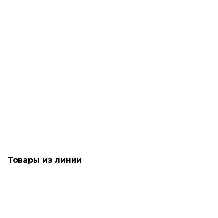
Рассчитываем дату доставки...
Cпрей-сыворотка для окрашенных волос-Goldwell
Dualsenses Color Brilliance Serum Spray
Достаточно
1 590
₽
Товары из линии