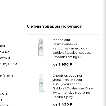
С этим товаром покупают
Масло для
разглаживания
ная
непослушных волос -
ан на
Goldwell Dualsenses Just
Smooth Taming Oil
сть и
не, так и
от
2 990 ₽
ний вид
Cпрей-сыворотка
увлажняющая для
вьющихся волос -
Goldwell Dualsenses Curly
Twist Intensive Hydrating
ую в
Serum-Spray
на
от
2 490 ₽
opchic