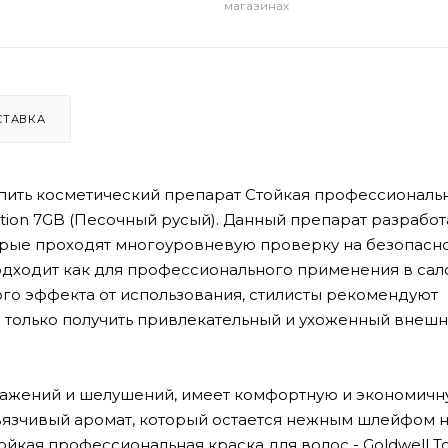
магазинах
СТАВКА
пить косметический препарат Стойкая профессиональ
oration 7GB (Песочный русый). Данный препарат разработ
рые проходят многоуровневую проверку на безопасно
дходит как для профессионального применения в сало
ого эффекта от использования, стилисты рекомендуют
е только получить привлекательный и ухоженный внеш
ражений и шелушений, имеет комфортную и экономичн
язчивый аромат, который остается нежным шлейфом 
ойкая профессиональная краска для волос - Goldwell T