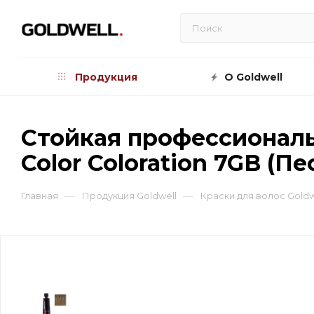
Продукция
О Goldwell
Стойкая профессиональн
Color Coloration 7GB (П
—
—
Главная
Продукция Goldwell
Краски для волос Goldw