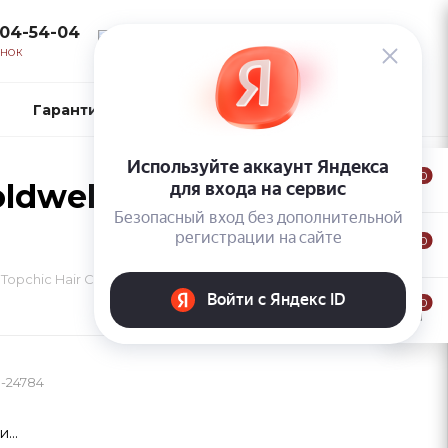
104-54-04
ВОЙТИ
ОНОК
Гарантии и возврат
Контакты
0
dwell Topchic Hair
0
opchic Hair Color Coloration 7GB (Песочный русый)
0
-24784
...