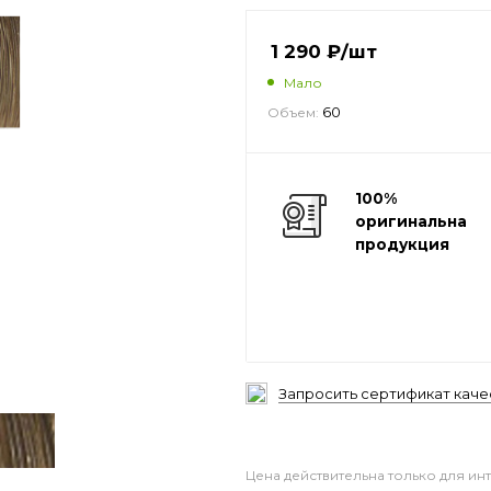
1 290
₽
/шт
Мало
60
Объем:
100%
оригинальная
продукция
Запросить сертификат каче
Цена действительна только для ин