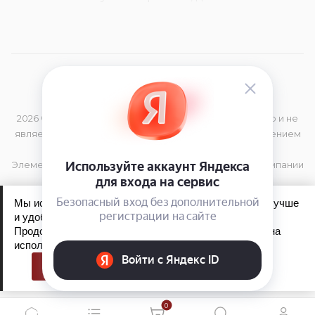
2026 © Данный сайт носит информационный характер и не
является публичной офертой, определяемой положением
Статьи 437 (2) Гражданского Кодекса РФ
Элементы дизайна и торговая марка принадлежат компании
Kao Germany GmbH
Мы используем файлы cookie, чтобы сайт работал лучше
и удобнее для вас.
Продолжая пользоваться сайтом, вы соглашаетесь на
Обработка персональных данных
использование файлов cookie.
Политика конфиденциальности
Принять
0