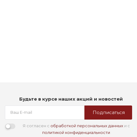
Рассчитываем дату доставки...
Стойкая профессиональная краска для волос - Goldwell
Topchic Hair Color Coloration 3NN (Темно-коричневый
экстра)
Мало
1 290
₽
Будьте в курсе наших акций и новостей
Подписаться
Я согласен с
обработкой персональных данных
и с
политикой конфиденциальности