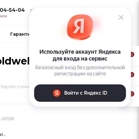
104-54-04
ВОЙТИ
ОНОК
Гарантии и возврат
Контакты
0
ldwell Topchic
0
 Topchic стойкая крем краска Blond Cream
0
-26358
...