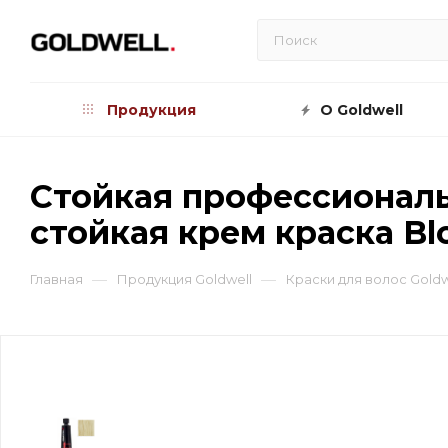
Продукция
О Goldwell
Стойкая профессиональн
стойкая крем краска Bl
—
—
Главная
Продукция Goldwell
Краски для волос Goldw