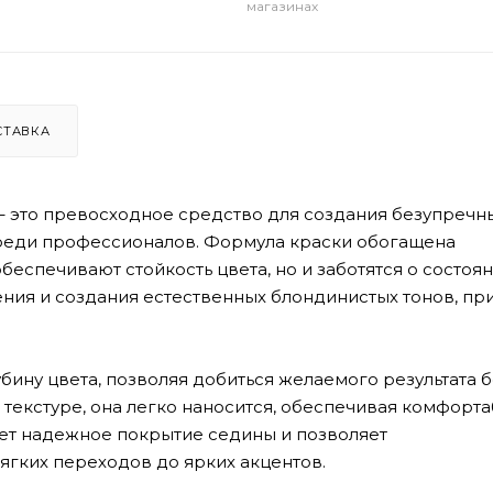
магазинах
СТАВКА
m – это превосходное средство для создания безупречн
среди профессионалов. Формула краски обогащена
еспечивают стойкость цвета, но и заботятся о состоя
ения и создания естественных блондинистых тонов, пр
ину цвета, позволяя добиться желаемого результата б
текстуре, она легко наносится, обеспечивая комфорт
ет надежное покрытие седины и позволяет
ягких переходов до ярких акцентов.