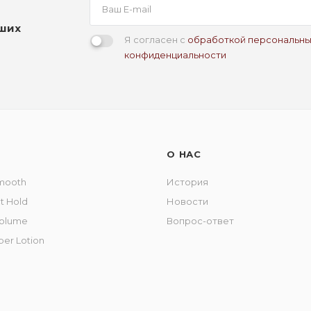
аших
Я согласен с
обработкой персональны
конфиденциальности
О НАС
Smooth
История
ct Hold
Новости
 Volume
Вопрос-ответ
per Lotion