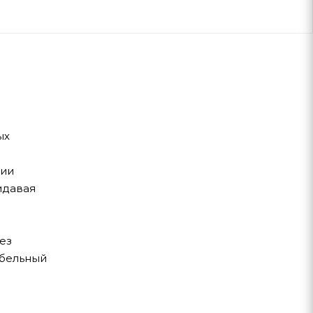
ых
нии
идавая
ез
абельный