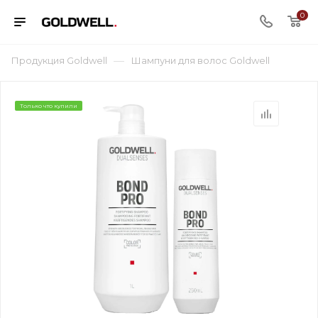
0
—
Продукция Goldwell
Шампуни для волос Goldwell
Только что купили