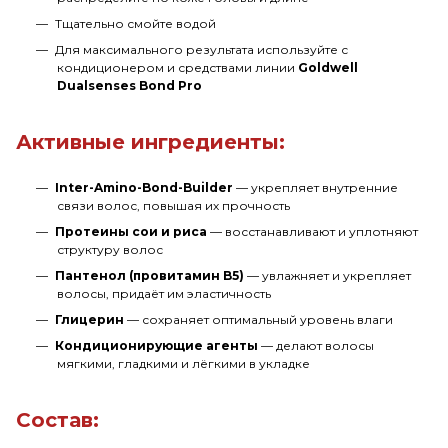
Тщательно смойте водой
Для максимального результата используйте с
кондиционером и средствами линии
Goldwell
Dualsenses Bond Pro
Активные ингредиенты:
Inter-Amino-Bond-Builder
— укрепляет внутренние
связи волос, повышая их прочность
Протеины сои и риса
— восстанавливают и уплотняют
структуру волос
Пантенол (провитамин B5)
— увлажняет и укрепляет
волосы, придаёт им эластичность
Глицерин
— сохраняет оптимальный уровень влаги
Кондиционирующие агенты
— делают волосы
мягкими, гладкими и лёгкими в укладке
Состав: