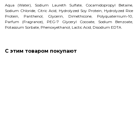
Aqua (Water), Sodium Laureth Sulfate, Cocamidopropyl Betaine,
Sodium Chloride, Citric Acid, Hydrolyzed Soy Protein, Hydrolyzed Rice
Protein, Panthenol, Glycerin, Dimethicone, Polyquaternium-10,
Parfum (Fragrance), PEG-7 Glyceryl Cocoate, Sodium Benzoate,
Potassium Sorbate, Phenoxyethanol, Lactic Acid, Disodium EDTA.
С этим товаром покупают