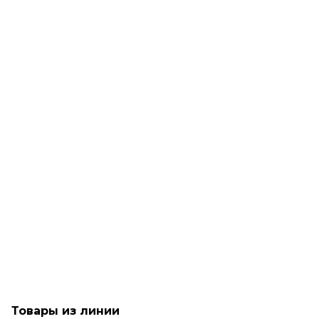
Рассчитываем дату доставки...
Укрепляющий спрей-сыворотка для тонких и ломких волос
- Goldwell Dualsenses Bond Pro Repair & Structure Spray
Много
1 590
₽
Товары из линии