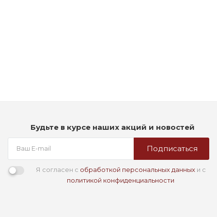
Рассчитываем дату доставки...
Шампунь для ухода за окрашенными волосами - Goldwell
Elumen Color Shampoo
Мало
2 190
₽
Будьте в курсе наших акций и новостей
Подписаться
Я согласен с
обработкой персональных данных
и с
политикой конфиденциальности